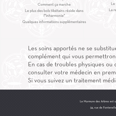
Le
Comment ça marche
La r
Le plus des bols tibétains réside dans
l'"inharmonie"
Quelques informations supplémentaires
Les soins apportés ne se substitue
complément qui vous permettront 
En cas de troubles physiques ou 
consulter votre médecin en premi
Si vous suivez un traitement médi
Le Murmure des Arbres est u
34, rue de Fontenell